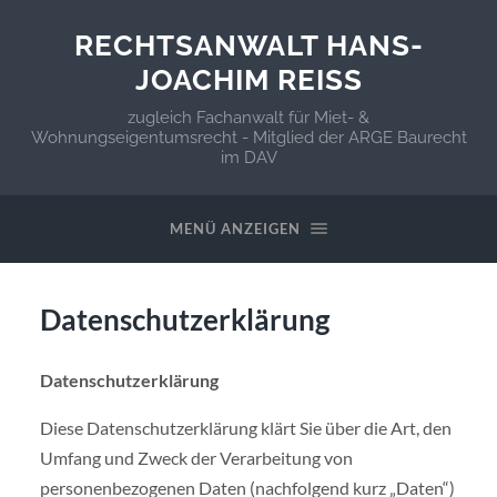
RECHTSANWALT HANS-
JOACHIM REISS
zugleich Fachanwalt für Miet- &
Wohnungseigentumsrecht - Mitglied der ARGE Baurecht
im DAV
MENÜ ANZEIGEN
Datenschutzerklärung
Datenschutzerklärung
Diese Datenschutzerklärung klärt Sie über die Art, den
Umfang und Zweck der Verarbeitung von
personenbezogenen Daten (nachfolgend kurz „Daten“)